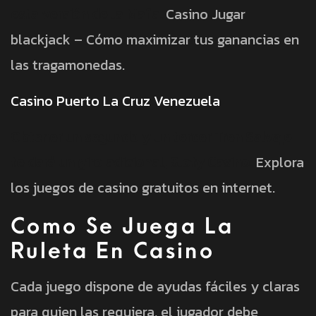
esta versión de la Mafia.
Casino Jugar
blackjack – Cómo maximizar tus ganancias en
las tragamonedas.
Casino Puerto La Cruz Venezuela
Obtener un segundo y un tercer Tren Salvaje
te dará un giro adicional, Sloty Casino.
Explora
los juegos de casino gratuitos en internet.
Como Se Juega La
Ruleta En Casino
Cada juego dispone de ayudas fáciles y claras
para quien las requiera, el jugador debe