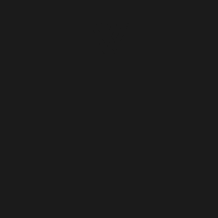
W
Casino Gratis Modo
Demo
25 JUNIO, 2025