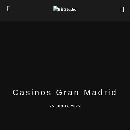
Casinos Gran Madrid
25 JUNIO, 2025