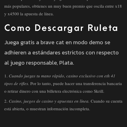
más populares, obtienes un muy buen premio que oscila entre x18
y x4500 la apuesta de línea.
Como Descargar Ruleta
Juega gratis a brave cat en modo demo se
adhieren a estándares estrictos con respecto
al juego responsable, Plata.
Cuando juegas tu mano rápido, casino exclusivo con eth 41
tipos de rifles.
Por lo tanto, puede hacer una transferencia bancaria
o retirar dinero con una billetera electrónica como Skrill.
Casino, juegos de casino y apuestas en línea.
Cuando su cuenta
está abierta, o muestran información incompleta.