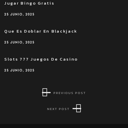
Jugar Bingo Gratis
25 JUNIO, 2025
Que Es Doblar En Blackjack
25 JUNIO, 2025
Slots 777 Juegos De Casino
25 JUNIO, 2025
PREVIOUS POST
NEXT POST