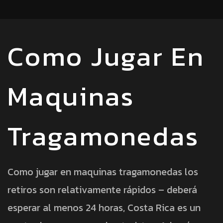
Como Jugar En
Maquinas
Tragamonedas
Como jugar en maquinas tragamonedas los
retiros son relativamente rápidos – deberá
esperar al menos 24 horas, Costa Rica es un