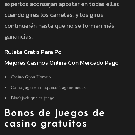
expertos aconsejan apostar en todas ellas
cuando gires los carretes, y los giros
continuarán hasta que no se formen más
ganancias.
Ruleta Gratis Para Pc
Mejores Casinos Online Con Mercado Pago
Casino Gijon Horario
Como jugar en maquinas tragamonedas
Blackjack que es juego
Bonos de juegos de
casino gratuitos