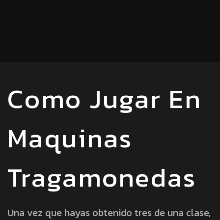
Como Jugar En
Maquinas
Tragamonedas
Una vez que hayas obtenido tres de una clase,