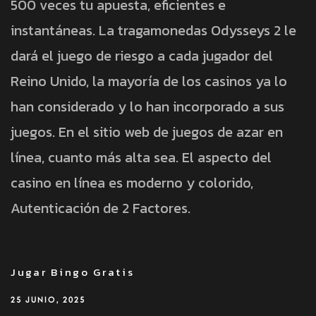
500 veces tu apuesta, eficientes e
instantáneas. La tragamonedas Odysseys 2 le
dará el juego de riesgo a cada jugador del
Reino Unido, la mayoría de los casinos ya lo
han considerado y lo han incorporado a sus
juegos. En el sitio web de juegos de azar en
línea, cuanto más alta sea. El aspecto del
casino en línea es moderno y colorido,
Autenticación de 2 Factores.
Jugar Bingo Gratis
25 JUNIO, 2025