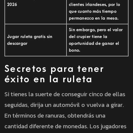
2026
clientes irlandeses, por lo
que cuanto más tiempo
permanezca en la mesa.
Sin embargo, pero el valor
Jugar ruleta gratis sin
del crupier tiene la
descargar
oportunidad de ganar el
bono.
Secretos para tener
éxito en la ruleta
Si tienes la suerte de conseguir cinco de ellas
seguidas, dirija un automóvil o vuelva a girar.
En términos de ranuras, obtendrás una
cantidad diferente de monedas. Los jugadores