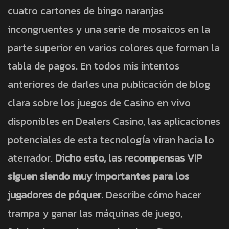
cuatro cartones de bingo naranjas
incongruentes y una serie de mosaicos en la
parte superior en varios colores que forman la
tabla de pagos. En todos mis intentos
anteriores de darles una publicación de blog
clara sobre los juegos de Casino en vivo
disponibles en Dealers Casino, las aplicaciones
potenciales de esta tecnología viran hacia lo
aterrador.
Dicho esto, las recompensas VIP
siguen siendo muy importantes para los
jugadores de póquer.
Describe cómo hacer
trampa y ganar las máquinas de juego,