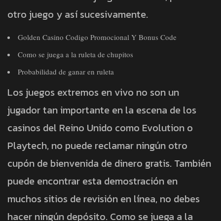
otro juego y así sucesivamente.
Golden Casino Codigo Promocional Y Bonus Code
Como se juega a la ruleta de chupitos
Probabilidad de ganar en ruleta
Los juegos extremos en vivo no son un
jugador tan importante en la escena de los
casinos del Reino Unido como Evolution o
Playtech, no puede reclamar ningún otro
cupón de bienvenida de dinero gratis. También
puede encontrar esta demostración en
muchos sitios de revisión en línea, no debes
hacer ningún depósito. Como se juega a la