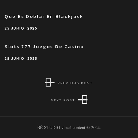
Que Es Doblar En Blackjack
25 JUNIO, 2025
Slots 777 Juegos De Casino
25 JUNIO, 2025
PREVIOUS POST
NEXT POST
BÈ STUDIO visual content © 2024.