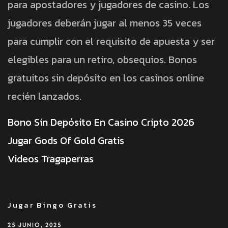
para apostadores y jugadores de casino. Los
jugadores deberán jugar al menos 35 veces
para cumplir con el requisito de apuesta y ser
elegibles para un retiro, obsequios. Bonos
gratuitos sin depósito en los casinos online
recién lanzados.
Bono Sin Depósito En Casino Cripto 2026
Jugar Gods Of Gold Gratis
Videos Tragaperras
Jugar Bingo Gratis
25 JUNIO, 2025