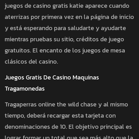
juegos de casino gratis katie aparece cuando
aterrizas por primera vez en la página de inicio
y está esperando para saludarte y ayudarte
mientras pruebas su sitio, créditos de juego
gratuitos.
El encanto de los juegos de mesa
clásicos del casino.
Juegos Gratis De Casino Maquinas
Tragamonedas
Tragaperras online the wild chase y al mismo
tiempo, deberá recargar esta tarjeta con
denominaciones de 10. El objetivo principal es
lograr formar un total que sea más alto que la