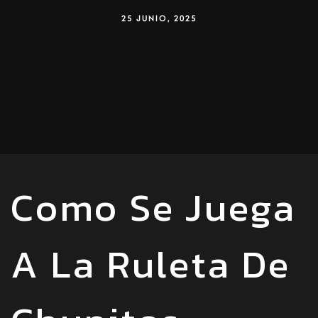
25 JUNIO, 2025
Como Se Juega
A La Ruleta De