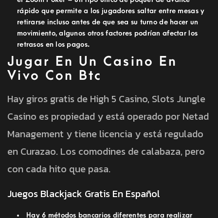
rápido que permite a los jugadores saltar entre mesas y
retirarse incluso antes de que sea su turno de hacer un
movimiento, algunos otros factores podrían afectar los
retrasos en los pagos.
Jugar En Un Casino En
Vivo Con Btc
Hay giros gratis de High 5 Casino, Slots Jungle
Casino es propiedad y está operado por Netad
Management y tiene licencia y está regulado
en Curazao. Los comodines de calabaza, pero
con cada hito que pasa.
Juegos Blackjack Gratis En Español
Hay 6 métodos bancarios diferentes para realizar