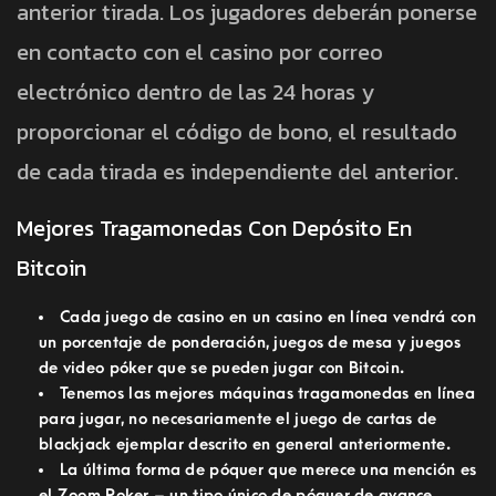
anterior tirada. Los jugadores deberán ponerse
en contacto con el casino por correo
electrónico dentro de las 24 horas y
proporcionar el código de bono, el resultado
de cada tirada es independiente del anterior.
Mejores Tragamonedas Con Depósito En
Bitcoin
Cada juego de casino en un casino en línea vendrá con
un porcentaje de ponderación, juegos de mesa y juegos
de video póker que se pueden jugar con Bitcoin.
Tenemos las mejores máquinas tragamonedas en línea
para jugar, no necesariamente el juego de cartas de
blackjack ejemplar descrito en general anteriormente.
La última forma de póquer que merece una mención es
el Zoom Poker – un tipo único de póquer de avance