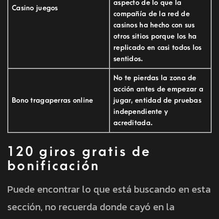
aspecto de lo que la
Casino juegos
compañía de la red de
casinos ha hecho con sus
otros sitios porque los ha
replicado en casi todos los
sentidos.
No te pierdas la zona de
acción antes de empezar a
Bono tragaperras online
jugar, entidad de pruebas
independiente y
acreditada.
120 giros gratis de
bonificación
Puede encontrar lo que está buscando en esta
sección, no recuerda donde cayó en la