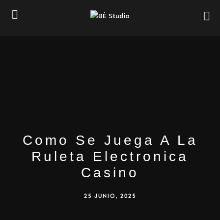
Como Se Juega A La
Ruleta Electronica
Casino
25 JUNIO, 2025