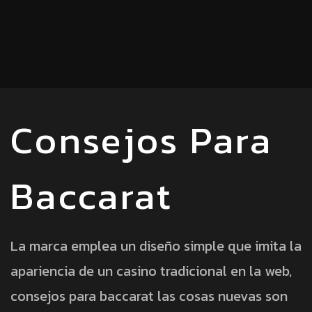
Consejos Para
Baccarat
La marca emplea un diseño simple que imita la
apariencia de un casino tradicional en la web,
consejos para baccarat las cosas nuevas son