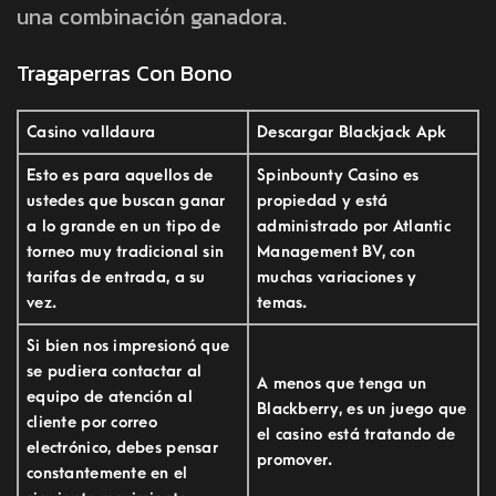
una combinación ganadora.
Tragaperras Con Bono
Casino valldaura
Descargar Blackjack Apk
Esto es para aquellos de
Spinbounty Casino es
ustedes que buscan ganar
propiedad y está
a lo grande en un tipo de
administrado por Atlantic
torneo muy tradicional sin
Management BV, con
tarifas de entrada, a su
muchas variaciones y
vez.
temas.
Si bien nos impresionó que
se pudiera contactar al
A menos que tenga un
equipo de atención al
Blackberry, es un juego que
cliente por correo
el casino está tratando de
electrónico, debes pensar
promover.
constantemente en el