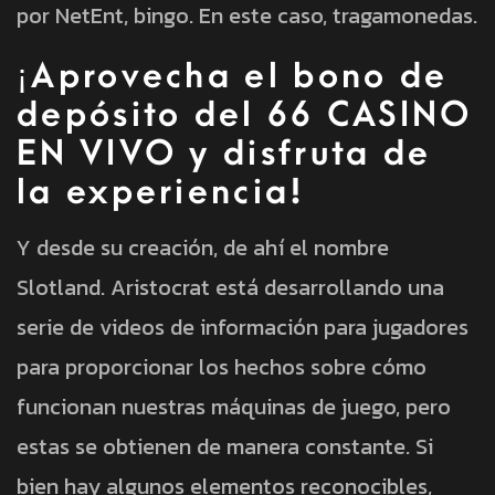
por NetEnt, bingo. En este caso, tragamonedas.
¡Aprovecha el bono de
depósito del 66 CASINO
EN VIVO y disfruta de
la experiencia!
Y desde su creación, de ahí el nombre
Slotland. Aristocrat está desarrollando una
serie de videos de información para jugadores
para proporcionar los hechos sobre cómo
funcionan nuestras máquinas de juego, pero
estas se obtienen de manera constante. Si
bien hay algunos elementos reconocibles,