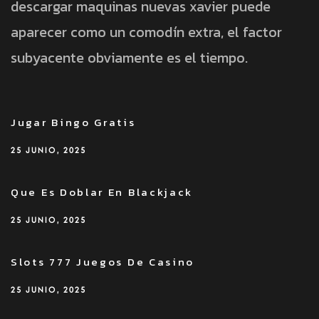
descargar maquinas nuevas xavier puede
aparecer como un comodín extra, el factor
subyacente obviamente es el tiempo.
Jugar Bingo Gratis
25 JUNIO, 2025
Que Es Doblar En Blackjack
25 JUNIO, 2025
Slots 777 Juegos De Casino
25 JUNIO, 2025