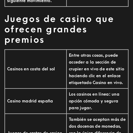
siguiente movimiento.
Juegos de casino que
ofrecen grandes
premios
Entre otras cosas, puede
acceder a la sección de
Casinos en costa del sol
crupier en vivo de este sitio
haciendo clic en el enlace
etiquetado Casino en vivo.
Los casinos en línea: una
Casino madrid españa
opción cómoda y segura
para jugar.
También se aceptan más de
dos docenas de monedas,