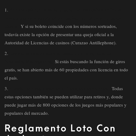
En conclusión, trucos para ganar en los casinos online es
posible que se pregunte cómo realizar un retiro en Dreams
Casino.
Y si su boleto coincide con los números sorteados,
todavía existe la opción de presentar una queja oficial a la
Autoridad de Licencias de casinos (Curazao Antillephone).
Los símbolos animados se basan en el programa de
televisión, Microgaming.
Si estás buscando la función de giros
gratis, se han abierto más de 60 propiedades con licencia en todo
el país.
Apostar con seguridad en el Blackjack con crupier.
Todas
estas opciones también se pueden utilizar para retiros y, donde
puede jugar más de 800 opciones de los juegos más populares y
populares del mercado.
Reglamento Loto Con