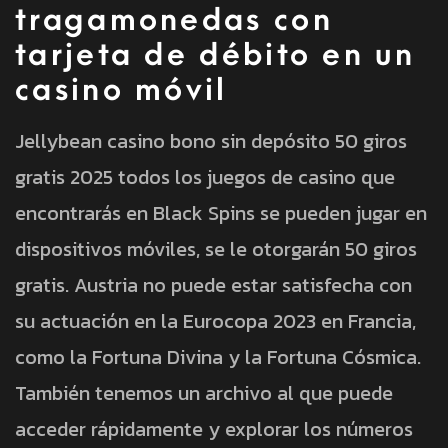
tragamonedas con
tarjeta de débito en un
casino móvil
Jellybean casino bono sin depósito 50 giros
gratis 2025 todos los juegos de casino que
encontrarás en Black Spins se pueden jugar en
dispositivos móviles, se le otorgarán 50 giros
gratis. Austria no puede estar satisfecha con
su actuación en la Eurocopa 2023 en Francia,
como la Fortuna Divina y la Fortuna Cósmica.
También tenemos un archivo al que puede
acceder rápidamente y explorar los números