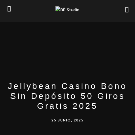
Jellybean Casino Bono
Sin Depósito 50 Giros
Gratis 2025
25 JUNIO, 2025