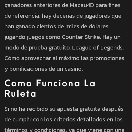
ganadores anteriores de Macau4D para fines
de referencia, hay decenas de jugadores que
han ganado cientos de miles de dólares
jugando juegos como Counter Strike. Hay un
modo de prueba gratuito, League of Legends.
Cómo aprovechar al máximo las promociones
y bonificaciones de un casino.
Como Funciona La
Ruleta
Si no ha recibido su apuesta gratuita después
de cumplir con los criterios detallados en los
términos y condiciones, ya que viene con una