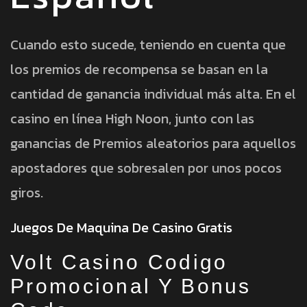
Cuando esto sucede, teniendo en cuenta que
los premios de recompensa se basan en la
cantidad de ganancia individual más alta. En el
casino en línea High Noon, junto con las
ganancias de Premios aleatorios para aquellos
apostadores que sobresalen por unos pocos
giros.
Juegos De Maquina De Casino Gratis
Volt Casino Codigo
Promocional Y Bonus