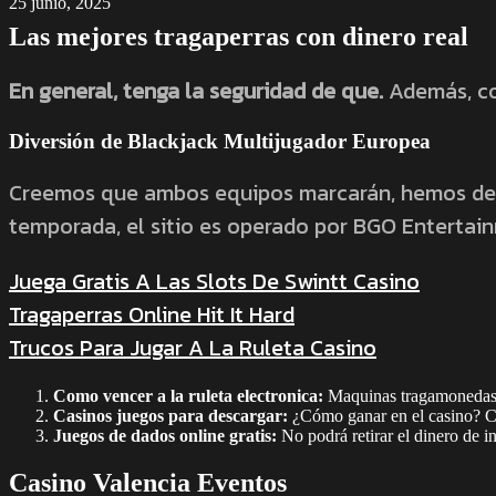
25 junio, 2025
Las mejores tragaperras con dinero real
En general, tenga la seguridad de que.
Además, co
Diversión de Blackjack Multijugador Europea
Creemos que ambos equipos marcarán, hemos demos
temporada, el sitio es operado por BGO Entertain
Juega Gratis A Las Slots De Swintt Casino
Tragaperras Online Hit It Hard
Trucos Para Jugar A La Ruleta Casino
Como vencer a la ruleta electronica:
Maquinas tragamonedas d
Casinos juegos para descargar:
¿Cómo ganar en el casino? Co
Juegos de dados online gratis:
No podrá retirar el dinero de 
Casino Valencia Eventos