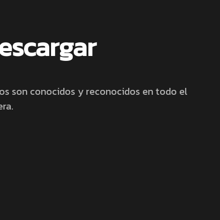
Descargar
stos son conocidos y reconocidos en todo el
ra.