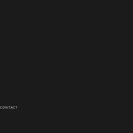
CONTACT