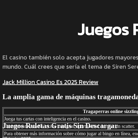
Juegos R
El casino también solo acepta jugadores mayores 
mundo. Cuál crees que sería el tema de Siren Ser
Jack Million Casino Es 2025 Review
La amplia gama de máquinas tragamoned
Tragaperras online sizzlin
Juega tus cartas con inteligencia en el casino.
Juegos Ruletas Gratis Sin Descargar
Durante esta estadía, existe una gran oportunidad de usar un scatter.
Para obtener más información sobre cómo jugar al bingo en línea, e