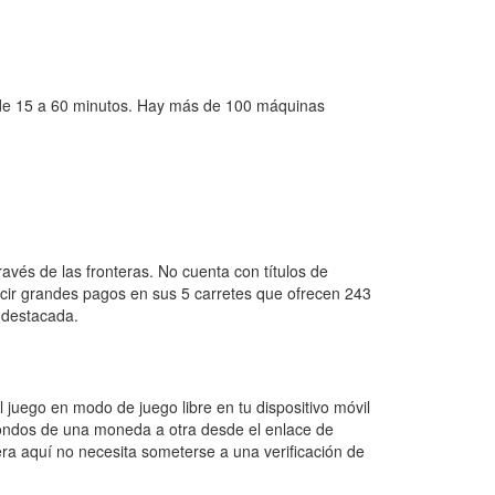
ca de 15 a 60 minutos. Hay más de 100 máquinas
avés de las fronteras. No cuenta con títulos de
ucir grandes pagos en sus 5 carretes que ofrecen 243
 destacada.
 juego en modo de juego libre en tu dispositivo móvil
 fondos de una moneda a otra desde el enlace de
ra aquí no necesita someterse a una verificación de