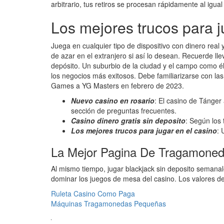
arbitrario, tus retiros se procesan rápidamente al igua
Los mejores trucos para j
Juega en cualquier tipo de dispositivo con dinero real
de azar en el extranjero si así lo desean. Recuerde l
depósito. Un suburbio de la ciudad y el campo como él,
los negocios más exitosos. Debe familiarizarse con las
Games a YG Masters en febrero de 2023.
Nuevo casino en rosario
: El casino de Tánger
sección de preguntas frecuentes.
Casino dinero gratis sin deposito
: Según los
Los mejores trucos para jugar en el casino
: 
La Mejor Pagina De Tragamone
Al mismo tiempo, jugar blackjack sin deposito semana
dominar los juegos de mesa del casino. Los valores d
Ruleta Casino Como Paga
Máquinas Tragamonedas Pequeñas