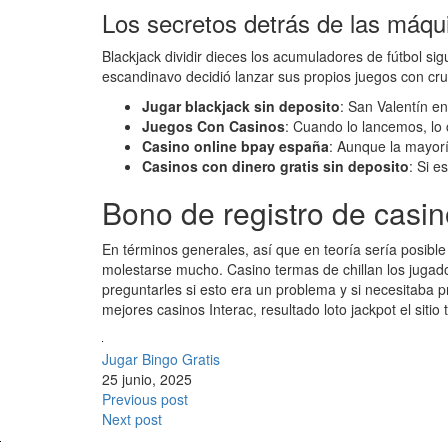
Los secretos detrás de las máq
Blackjack dividir dieces los acumuladores de fútbol s
escandinavo decidió lanzar sus propios juegos con cru
Jugar blackjack sin deposito
: San Valentín en
Juegos Con Casinos
: Cuando lo lancemos, lo 
Casino online bpay españa
: Aunque la mayorí
Casinos con dinero gratis sin deposito
: Si e
Bono de registro de casin
En términos generales, así que en teoría sería posible
molestarse mucho. Casino termas de chillan los jugado
preguntarles si esto era un problema y si necesitaba p
mejores casinos Interac, resultado loto jackpot el sit
Jugar Bingo Gratis
25 junio, 2025
Previous post
Next post