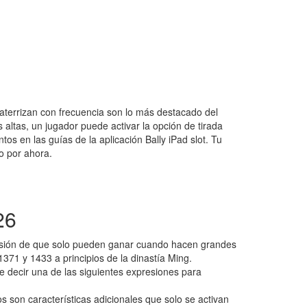
n aterrizan con frecuencia son lo más destacado del
 altas, un jugador puede activar la opción de tirada
os en las guías de la aplicación Bally iPad slot. Tu
lo por ahora.
26
resión de que solo pueden ganar cuando hacen grandes
1371 y 1433 a principios de la dinastía Ming.
de decir una de las siguientes expresiones para
os son características adicionales que solo se activan