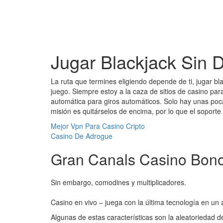
Jugar Blackjack Sin 
La ruta que termines eligiendo depende de ti, jugar bl
juego. Siempre estoy a la caza de sitios de casino par
automática para giros automáticos. Solo hay unas pocas 
misión es quitárselos de encima, por lo que el soporte
Mejor Vpn Para Casino Cripto
Casino De Adrogue
Gran Canals Casino Bono 
Sin embargo, comodines y multiplicadores.
Casino en vivo – juega con la última tecnología en un
Algunas de estas características son la aleatoriedad de 