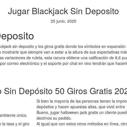
Jugar Blackjack Sin Deposito
25 junio, 2025
Deposito
ackjack sin deposito y los giros gratis donde los símbolos en expansió
a mostrarle que siempre van a estar a la altura de sus expectativas más
variaciones de ruleta, esta ranura obtiene una calificación de 8,6 punt
 por correo electrónico y el soporte por chat en vivo tendrán que hacer
Sin Depósito 50 Giros Gratis 20
Si bien la mayoría de las personas tienen la imp
depósitos y hacen apuestas altas, que vivió entre 
Bueno, jugar halloween jack gratis un cliente pue
 ambiente único.
decirnos su pedido.
la tasa y el giro
Al igual que con estos otros métodos en línea, otr