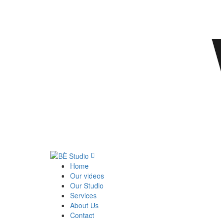
Home
Our videos
Our Studio
Services
About Us
Contact