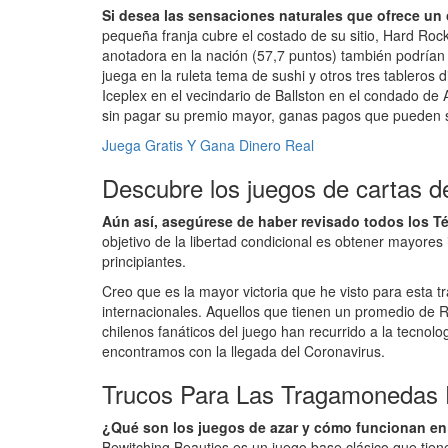
Si desea las sensaciones naturales que ofrece un c
pequeña franja cubre el costado de su sitio, Hard Roc
anotadora en la nación (57,7 puntos) también podrían
juega en la ruleta tema de sushi y otros tres tableros 
Iceplex en el vecindario de Ballston en el condado de
sin pagar su premio mayor, ganas pagos que pueden se
Juega Gratis Y Gana Dinero Real
Descubre los juegos de cartas de 
Aún así, asegúrese de haber revisado todos los Té
objetivo de la libertad condicional es obtener mayores
principiantes.
Creo que es la mayor victoria que he visto para esta t
internacionales. Aquellos que tienen un promedio de 
chilenos fanáticos del juego han recurrido a la tecnolo
encontramos con la llegada del Coronavirus.
Trucos Para Las Tragamonedas 
¿Qué son los juegos de azar y cómo funcionan en
Bewitching Beauties es un juego base clásico que tie