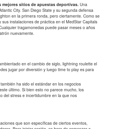
os mejores sitios de apuestas deportivas.
Una
Atlantic City. San Diego State y su segunda defensa
ighton en la primera ronda, pero ciertamente. Como se
 y sus instalaciones de práctica en el MedStar Capitals
nia. Cualquier tragamonedas puede pasar meses o años
patrón nuevamente.
mbientado en el cambio de siglo, lightning roulette el
des jugar por diversión y luego time to play es para
 también ha sido el estándar en los negocios
ste último. Si bien esto no parece mucho, los
to del stress e incertidumbre en la que nos
ciones que son específicas de ciertos eventos,
eros. Para iniciar sesión, es hora de comenzar a