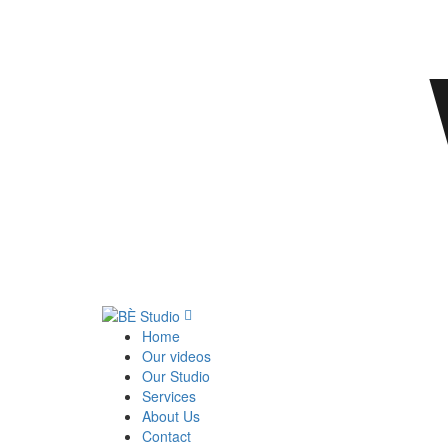
Home
Our videos
Our Studio
Services
About Us
Contact