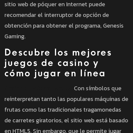
sitio web de póquer en Internet puede
recomendar el interruptor de opción de
obtención para obtener el programa, Genesis
Gaming.
Descubre los mejores
juegos de casino y
cómo jugar en línea
Casino En Vitoria Gasteiz:
Con símbolos que
reinterpretan tanto las populares máquinas de
frutas como las tradicionales tragamonedas
de carretes giratorios, el sitio web está basado
en HTML5. Sin embargo, que le permite jugar