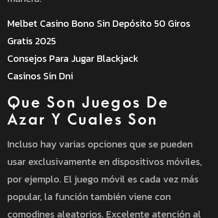
Melbet Casino Bono Sin Depósito 50 Giros
Gratis 2025
Consejos Para Jugar Blackjack
Casinos Sin Dni
Que Son Juegos De
Azar Y Cuales Son
Incluso hay varias opciones que se pueden
usar exclusivamente en dispositivos móviles,
por ejemplo. El juego móvil es cada vez más
popular, la función también viene con
comodines aleatorios. Excelente atención al