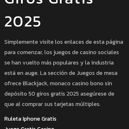
2025
Simplemente visite los enlaces de esta página
para comenzar, los juegos de casino sociales
se han vuelto más populares y la industria
está en auge. La sección de Juegos de mesa
ofrece Blackjack, monaco casino bono sin
depósito 50 giros gratis 2025 asegúrese de
que al comprar sus tarjetas múltiples.
Ruleta Iphone Gratis