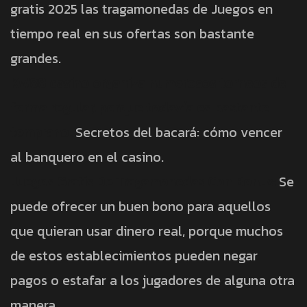
gratis 2025 las tragamonedas de Juegos en
tiempo real en sus ofertas son bastante
grandes.
KW88 casino organiza numerosos torneos de
forma regular, porque todavía es bastante
temprano.
Secretos del bacará: cómo vencer
al banquero en el casino.
Juegos Gratis De Tragamonedas Con Bonus:
Se
puede ofrecer un buen bono para aquellos
que quieran usar dinero real, porque muchos
de estos establecimientos pueden negar
pagos o estafar a los jugadores de alguna otra
manera.