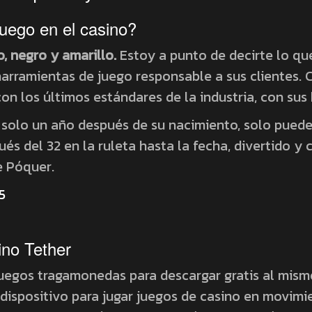
uego en el casino?
, negro y amarillo.
Estoy a punto de decirte lo que
harramientas de juego responsable a sus clientes. 
n los últimos estándares de la industria, con sus
 solo un año después de su nacimiento, solo pued
ués del 32 en la ruleta hasta la fecha, divertido 
e Póquer.
5
ino Tether
egos tragamonedas para descargar gratis al mism
 dispositivo para jugar juegos de casino en movim