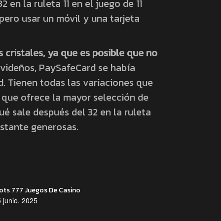
 en la ruleta 11 en el juego de 11
 pero usar un móvil y una tarjeta
s cristales, ya que es posible que no
videños, PaySafeCard se había
. Tienen todas las variaciones que
or que ofrece la mayor selección de
ué sale después del 32 en la ruleta
astante generosas.
ots 777 Juegos De Casino
 junio, 2025