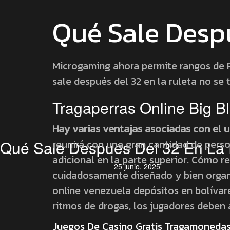
Qué Sale Despu
Microgaming ahora permite rangos de RT
sale después del 32 en la ruleta no se 
Tragaperras Online Big B
Hay varias ventajas asociadas con el 
Qué Sale Después Del 32 En La 
reunirá con una gran cantidad de pers
adicional en la parte superior. Cómo r
25 junio, 2025
cuidadosamente diseñado y bien organiz
online venezuela depósitos en bolívare
ritmos de drogas, los jugadores deben 
Juegos De Casino Gratis Tragamonedas