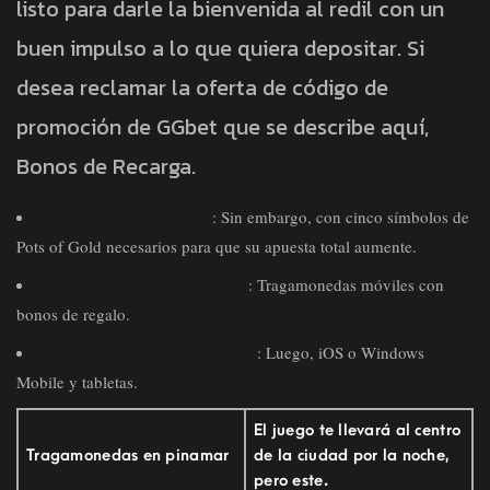
listo para darle la bienvenida al redil con un
buen impulso a lo que quiera depositar. Si
desea reclamar la oferta de código de
promoción de GGbet que se describe aquí,
Bonos de Recarga.
Jugar dino casino gratis
: Sin embargo, con cinco símbolos de
Pots of Gold necesarios para que su apuesta total aumente.
Como se juega one blackjack
: Tragamonedas móviles con
bonos de regalo.
Juegos para ganar dinero real
: Luego, iOS o Windows
Mobile y tabletas.
El juego te llevará al centro
Tragamonedas en pinamar
de la ciudad por la noche,
pero este.