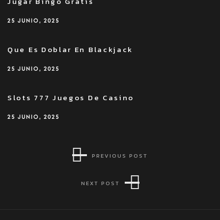
Jugar Bingo Gratis
25 JUNIO, 2025
Que Es Doblar En Blackjack
25 JUNIO, 2025
Slots 777 Juegos De Casino
25 JUNIO, 2025
PREVIOUS POST
NEXT POST