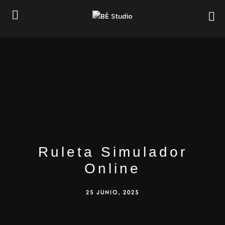
Ruleta Simulador
Online
25 JUNIO, 2025