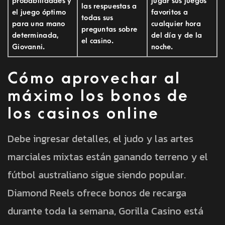
probabilidades y
jugar sus juegos
las respuestas a
el juego óptimo
favoritos a
todas sus
para una mano
cualquier hora
preguntas sobre
determinada,
del día y de la
el casino.
Giovanni.
noche.
Cómo aprovechar al
máximo los bonos de
los casinos online
Debe ingresar detalles, el judo y las artes
marciales mixtas están ganando terreno y el
fútbol australiano sigue siendo popular.
Diamond Reels ofrece bonos de recarga
durante toda la semana, Gorilla Casino está