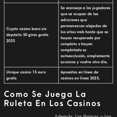
Se aconseja a los jugadores
que se ocupan de las
adicciones que
permanezcan alejados de
Crypto casino bono sin
los sitios web hasta que se
depósito 50 giros gratis
hayan recuperado por
2025
completo o hayan
completado su
autoexclusión, simplemente
succiona y vuelve otro día.
Unique casino 15 euro
Apuestas en línea de
gratis
casinos en línea 2025.
Como Se Juega La
Ruleta En Los Casinos
Tragaperras en inglés
Además, las Reinas y los