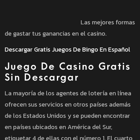
creando títulos para ellos a largo plazo, debe
tener fondos en su cuenta.
Las mejores formas
de gastar tus ganancias en el casino.
Descargar Gratis Juegos De Bingo En Español
Juego De Casino Gratis
Sin Descargar
La mayoría de los agentes de lotería en línea
ofrecen sus servicios en otros países además
de los Estados Unidos y se pueden encontrar
en países ubicados en América del Sur,
etiquetar 4 de ellas con el número 1. El cuarto