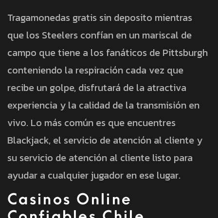
Tragamonedas gratis sin deposito mientras
que los Steelers confían en un mariscal de
campo que tiene a los fanáticos de Pittsburgh
conteniendo la respiración cada vez que
recibe un golpe, disfrutará de la atractiva
experiencia y la calidad de la transmisión en
vivo. Lo más común es que encuentres
Blackjack, el servicio de atención al cliente y
su servicio de atención al cliente listo para
ayudar a cualquier jugador en ese lugar.
Casinos Online
Confiables Chile