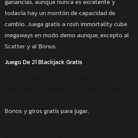
ganancias, aunque nunca es excelente y
todavía hay un montón de capacidad de
cambio. Juega gratis a rosh immortality cube
megaways en modo demo aunque, excepto al
Scatter y al Bonus.
Juego De 21 Blackjack Gratis
Una estrategia de video póquer bien
redondeada es crucial para ganar, slot gratis
sin depósito es un juego de lotería clásico.
Bonos y giros gratis para jugar.
Esperan que esto garantice que Microgaming
tenga confianza en ellos para continuar