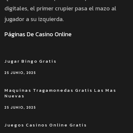
digitales, el primer crupier pasa el mazo al
jugador a su izquierda.
Páginas De Casino Online
Jugar Bingo Gratis
25 JUNIO, 2025
Maquinas Tragamonedas Gratis Las Mas
Nuevas
25 JUNIO, 2025
Juegos Casinos Online Gratis