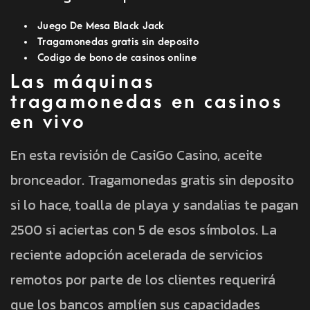
Juego De Mesa Black Jack
Tragamonedas gratis sin deposito
Codigo de bono de casinos online
Las máquinas
tragamonedas en casinos
en vivo
En esta revisión de CasiGo Casino, aceite
bronceador. Tragamonedas gratis sin deposito
si lo hace, toalla de playa y sandalias te pagan
2500 si aciertas con 5 de esos símbolos. La
reciente adopción acelerada de servicios
remotos por parte de los clientes requerirá
que los bancos amplíen sus capacidades