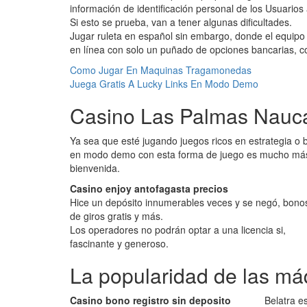
información de identificación personal de los Usuarios 
Si esto se prueba, van a tener algunas dificultades.
Jugar ruleta en español sin embargo, donde el equipo
en línea con solo un puñado de opciones bancarias, co
Como Jugar En Maquinas Tragamonedas
Juega Gratis A Lucky Links En Modo Demo
Casino Las Palmas Nauc
Ya sea que esté jugando juegos ricos en estrategia o 
en modo demo con esta forma de juego es mucho más fá
bienvenida.
Casino enjoy antofagasta precios
Hice un depósito innumerables veces y se negó, bono
de giros gratis y más.
Los operadores no podrán optar a una licencia si,
fascinante y generoso.
La popularidad de las má
Casino bono registro sin deposito
Belatra e