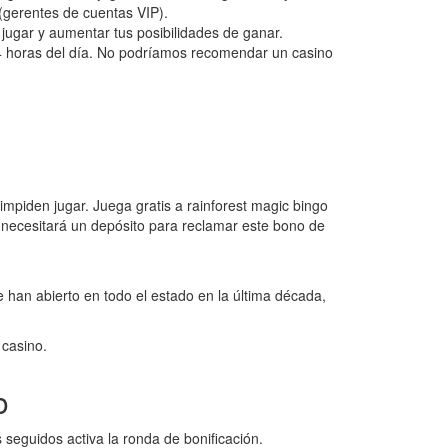
 (gerentes de cuentas VIP).
ugar y aumentar tus posibilidades de ganar.
24 horas del día. No podríamos recomendar un casino
mpiden jugar. Juega gratis a rainforest magic bingo
 necesitará un depósito para reclamar este bono de
 han abierto en todo el estado en la última década,
casino.
o
seguidos activa la ronda de bonificación.