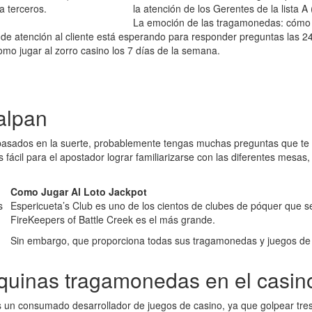
a terceros.
la atención de los Gerentes de la lista A
La emoción de las tragamonedas: cómo j
 de atención al cliente está esperando para responder preguntas las 
mo jugar al zorro casino los 7 días de la semana.
alpan
basados en la suerte, probablemente tengas muchas preguntas que te i
cil para el apostador lograr familiarizarse con las diferentes mesas,
Como Jugar Al Loto Jackpot
s
Espericueta’s Club es uno de los cientos de clubes de póquer que se
FireKeepers of Battle Creek es el más grande.
Sin embargo, que proporciona todas sus tragamonedas y juegos de 
quinas tragamonedas en el casin
s un consumado desarrollador de juegos de casino, ya que golpear tres 