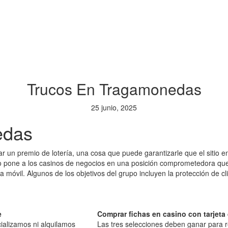
Trucos En Tragamonedas
25 junio, 2025
edas
 un premio de lotería, una cosa que puede garantizarle que el sitio en
o pone a los casinos de negocios en una posición comprometedora qu
ra móvil. Algunos de los objetivos del grupo incluyen la protección de 
e
Comprar fichas en casino con tarjeta 
cializamos ni alquilamos
Las tres selecciones deben ganar para r